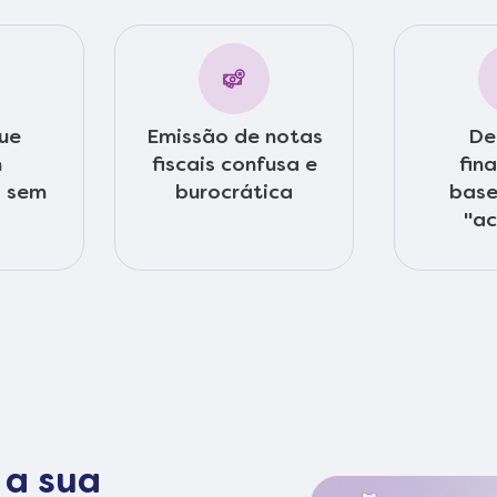
que
Emissão de notas
De
m
fiscais confusa e
fin
 sem
burocrática
base
"ac
 a sua