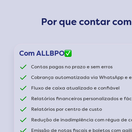
Auditoria Financeira
Por que contar co
Tesouraria
Conciliação Bancária
Com ALLBPO
Fluxo de Caixa
Contas pagas no prazo e sem erros
Negociação com Fornecedores
Cobrança automatizada via WhatsApp e e
Fluxo de caixa atualizado e confiável
Emissão de Nota Fiscal
Relatórios financeiros personalizados e fá
Relatórios por centro de custo
Redução de inadimplência com régua de c
Emissão de notas fiscais e boletos com agi