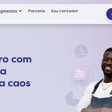
Parceria
Sou contador
egmentos
iro com
ua
ma caos