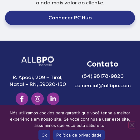
ainda mais valor ao cliente.
Conhecer RC Hub
Contato
(84) 98178-9826
R. Apodi, 209 – Tirol,
Natal – RN, 59020-130
comercial@allbpo.com
Nós utilizamos cookies para garantir que você tenha a melhor
© 2025 ALLBPO Financeiro | Todos os direitos reservados
experiência em nosso site. Se você continua a usar este site,
Desenvolvido por
Colina Tech
assumimos que você está satisfeito.
Política de privacidade
Ok
Política de privacidade