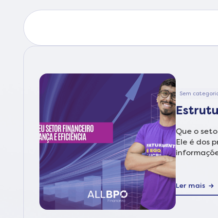
Sem categori
Estrutu
Que o seto
Ele é dos 
informaçõe
Ler mais